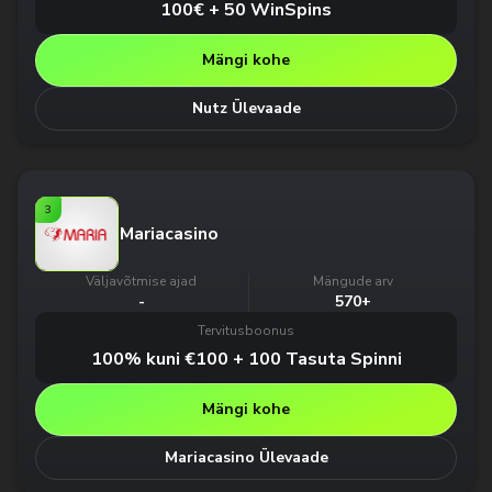
100€ + 50 WinSpins
Mängi kohe
Nutz Ülevaade
3
Mariacasino
Väljavõtmise ajad
Mängude arv
-
570+
Tervitusboonus
100% kuni €100 + 100 Tasuta Spinni
Mängi kohe
Mariacasino Ülevaade