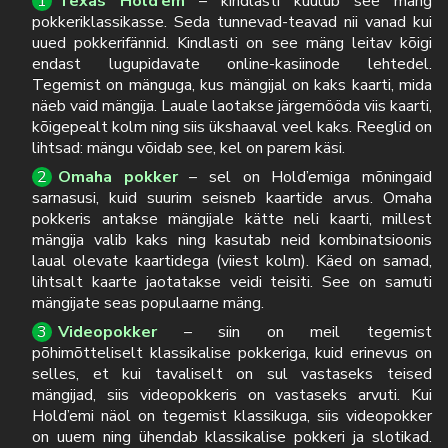
Texas Hold’em
– kindlasti kuulub see mäng
pokkeriklassikasse. Seda tunnevad-teavad nii vanad kui
uued pokkerifännid. Kindlasti on see mäng leitav kõigi
endast lugupidavate online-kasiinode lehtedel.
Tegemist on mänguga, kus mängijal on kaks kaarti, mida
näeb vaid mängija. Lauale laotakse järgemööda viis kaarti,
kõigepealt kolm ning siis ükshaaval veel kaks. Reeglid on
lihtsad: mängu võidab see, kel on parem käsi.
Omaha pokker
– sel on Hold’emiga mõningaid
sarnasusi, kuid suurim seisneb kaartide arvus. Omaha
pokkeris antakse mängijale kätte neli kaarti, millest
mängija valib kaks ning kasutab neid kombinatsioonis
laual olevate kaartidega (viiest kolm). Käed on samad,
lihtsalt kaarte jaotatakse veidi teisiti. See on samuti
mängijate seas populaarne mäng.
Videopokker
– siin on meil tegemist
põhimõtteliselt klassikalise pokkeriga, kuid erinevus on
selles, et kui tavaliselt on sul vastaseks teised
mängijad, siis videopokkeris on vastaseks arvuti. Kui
Hold’emi näol on tegemist klassikuga, siis videopokker
on uuem ning ühendab klassikalise pokkeri ja slotikad.