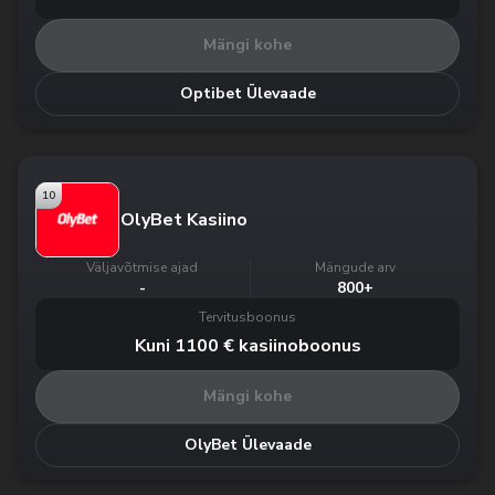
Mängi kohe
Optibet Ülevaade
10
OlyBet Kasiino
Väljavõtmise ajad
Mängude arv
-
800+
Tervitusboonus
Kuni 1100 € kasiinoboonus
Mängi kohe
OlyBet Ülevaade