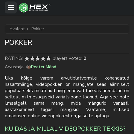
Avaleht
Pokker
POKKER
RATING:
players voted:
0
Arvustaja:
Peeter Mänd
Üks kõige varem arvutiplatvormile kohandatud
hasartmänge, videopokker, on mängijate seas äärmiselt
populaarseks muutunud ning erinevad tarkvaraarendajad on
sellest mitmesuguseid variatsioone loonud. Aga see pole
ilmselgelt sama mäng, mida mängurid vanasti,
aastakümneid tagasi mängisid. Vaatame, millised
omadused online videopokkeril on, ja selle ajalugu.
KUIDAS JA MILLAL VIDEOPOKKER TEKKIS?