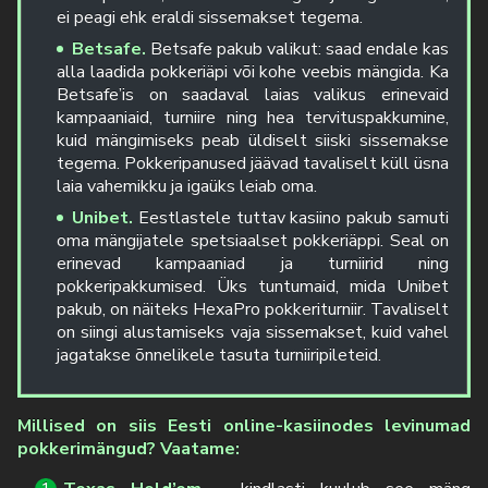
ei peagi ehk eraldi sissemakset tegema.
Betsafe.
Betsafe pakub valikut: saad endale kas
alla laadida pokkeriäpi või kohe veebis mängida. Ka
Betsafe’is on saadaval laias valikus erinevaid
kampaaniaid, turniire ning hea tervituspakkumine,
kuid mängimiseks peab üldiselt siiski sissemakse
tegema. Pokkeripanused jäävad tavaliselt küll üsna
laia vahemikku ja igaüks leiab oma.
Unibet.
Eestlastele tuttav kasiino pakub samuti
oma mängijatele spetsiaalset pokkeriäppi. Seal on
erinevad kampaaniad ja turniirid ning
pokkeripakkumised. Üks tuntumaid, mida Unibet
pakub, on näiteks HexaPro pokkeriturniir. Tavaliselt
on siingi alustamiseks vaja sissemakset, kuid vahel
jagatakse õnnelikele tasuta turniiripileteid.
Millised on siis Eesti online-kasiinodes levinumad
pokkerimängud? Vaatame: