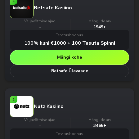
1
Betsafe Kasiino
Väljavõtmise ajad
Mängude arv
-
1949+
Tervitusboonus
100% kuni €1000 + 100 Tasuta Spinni
Mängi kohe
Betsafe Ülevaade
2
Nutz Kasiino
Väljavõtmise ajad
Mängude arv
-
3465+
Tervitusboonus