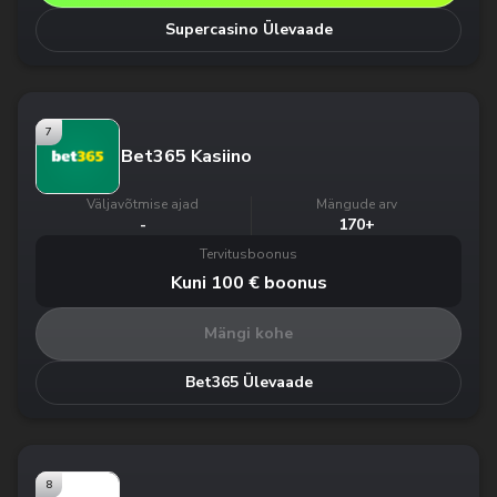
Supercasino Ülevaade
7
Bet365 Kasiino
Väljavõtmise ajad
Mängude arv
-
170+
Tervitusboonus
Kuni 100 € boonus
Mängi kohe
Bet365 Ülevaade
8