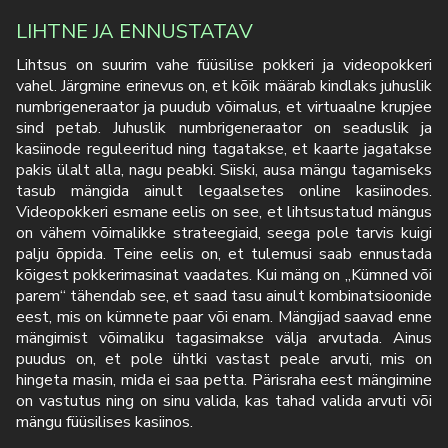
LIHTNE JA ENNUSTATAV
Lihtsus on suurim vahe füüsilise pokkeri ja videopokkeri
vahel. Järgmine erinevus on, et kõik määrab kindlaks juhuslik
numbrigeneraator ja puudub võimalus, et virtuaalne krupjee
sind petab. Juhuslik numbrigeneraator on seaduslik ja
kasiinode reguleeritud ning tagatakse, et kaarte jagatakse
pakis ülalt alla, nagu peabki. Siiski, ausa mängu tagamiseks
tasub mängida ainult legaalsetes online kasiinodes.
Videopokkeri esmane eelis on see, et lihtsustatud mängus
on vähem võimalikke strateegiaid, seega pole tarvis kuigi
palju õppida. Teine eelis on, et tulemusi saab ennustada
kõigest pokkerimasinat vaadates. Kui mäng on „Kümned või
parem“ tähendab see, et saad tasu ainult kombinatsioonide
eest, mis on kümnete paar või enam. Mängijad saavad enne
mängimist võimaliku tagasimakse välja arvutada. Ainus
puudus on, et pole ühtki vastast peale arvuti, mis on
hingeta masin, mida ei saa petta. Pärisraha eest mängimine
on vastutus ning on sinu valida, kas tahad valida arvuti või
mängu füüsilises kasiinos.