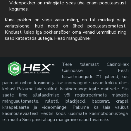
Videopokker on mängijate seas üha enam populaarsust
kogumas.
Kuna pokker on väga vana mäng, on tal muidugi palju
variatsioone, kuid need on ühed populaarsematest.
Kindlasti leiab iga pokkerisõber oma vanad lemmikud ning
saab katsetada uutega. Head mänguõnne!
Tere tulemast CasinoHex
Casinosse – Eesti
hasartmängude #1 juhend, kus
parimad online kasiinod ja kasiinomängud saavad kokku ühes
kohas! Pakume laia valikut kasiinomänge igale maitsele. Siin
saate ilma allalaadimise või registreerimata mängida
mänguautomaate, ruletti, blackjacki, baccarat, crapsi,
kraapekaarte ja videomänge. Pakume ka laia valikut
kasiinoülevaateid Eestis koos uusimate kasiinoboonustega,
et muuta Sinu pärisrahaga mängimine nauditavamaks.